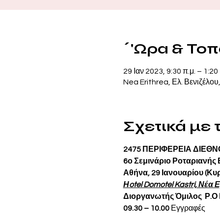
΄'Ωρα & Το
29 Ιαν 2023, 9:30 π.μ. – 1:20 
Nea Erithrea, Ελ. Βενιζέλου
Σχετικά με
2475 ΠΕΡΙΦΕΡΕΙΑ ΔΙΕΘ
6ο Σεμινάριο Ροταριανή
Αθήνα, 29 Ιανουαρίου (Κυ
Ηotel Domotel Kastri, Νέα
Διοργανωτής Όμιλος  Ρ.Ο 
09.30 – 10.00 
Εγγραφές