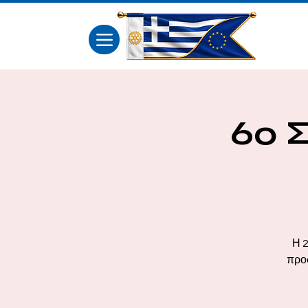
6ο 
Η 2
προσ