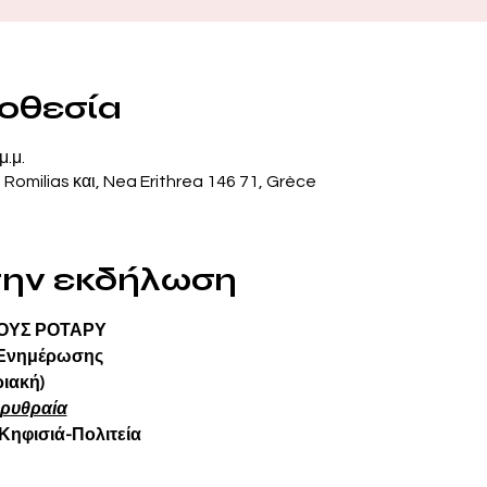
ποθεσία
μ.μ.
, Romilias και, Nea Erithrea 146 71, Grèce
 την εκδήλωση
ΝΟΥΣ ΡΟΤΑΡΥ
ς Ενημέρωσης
ριακή)
 Ερυθραία
Κηφισιά-Πολιτεία