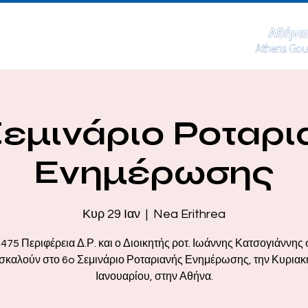
Σεμινάριο Ροταρι
Ενημέρωσης
Κυρ 29 Ιαν
  |  
Nea Erithrea
475 Περιφέρεια Δ.Ρ. και ο Διοικητής ροτ. Ιωάννης Κατσογιάννης
καλούν στο 6o Σεμινάριο Ροταριανής Ενημέρωσης, την Κυριακ
Ιανουαρίου, στην Αθήνα.