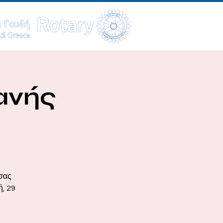
ανής
 σας
ή, 29