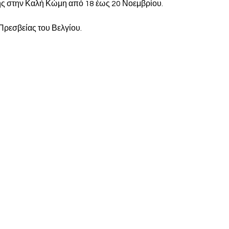
ς στην Καλή Κώμη από 18 έως 20 Νοεμβρίου.
 
Πρεσβείας του Βελγίου.